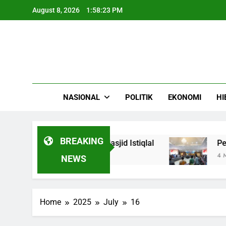
Skip
August 8, 2026
1:58:24 PM
to
content
NASIONAL
POLITIK
EKONOMI
HI
BREAKING
ni Lintas Bangsa di Masjid Istiqlal
Perluas
4 Months 
NEWS
Home
2025
July
16