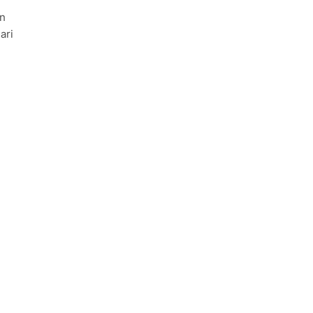
an
ari