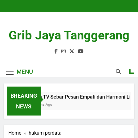
Skip
to
content
Grib Jaya Tanggerang
MENU
BREAKING
Metro TV Sebar Pesan Empati dan Harmoni Lintas B
4 Months Ago
NEWS
Home
hukum perdata