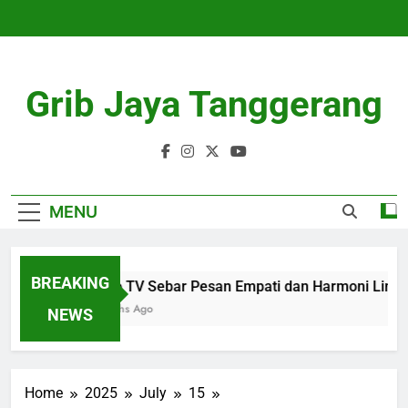
Skip
to
content
Grib Jaya Tanggerang
MENU
BREAKING
Metro TV Sebar Pesan Empati dan Harmoni Lintas Ba
4 Months Ago
NEWS
Home
2025
July
15