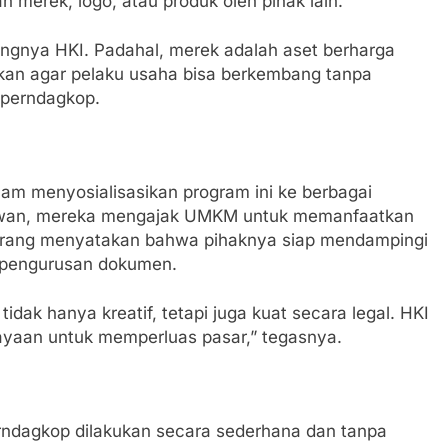
 merek, logo, atau produk oleh pihak lain.
nya HKI. Padahal, merek adalah aset berharga
irkan agar pelaku usaha bisa berkembang tanpa
isperndagkop.
lam menyosialisasikan program ini ke berbagai
elawan, mereka mengajak UMKM untuk memanfaatkan
erang menyatakan bahwa pihaknya siap mendampingi
 pengurusan dokumen.
ak hanya kreatif, tetapi juga kuat secara legal. HKI
ayaan untuk memperluas pasar,” tegasnya.
rndagkop dilakukan secara sederhana dan tanpa