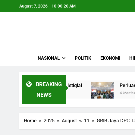
Skip
August 7, 2026
10:00:21 AM
to
content
NASIONAL
POLITIK
EKONOMI
HI
BREAKING
 Bangsa di Masjid Istiqlal
Perluas Hunian L
4 Months Ago
NEWS
Home
2025
August
11
GRIB Jaya DPC Ta