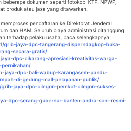
 beberapa dokumen seperti fotokopi KTP, NPWP,
kat produk atau jasa yang ditawarkan.
 memproses pendaftaran ke Direktorat Jenderal
kum dan HAM. Seluruh biaya administrasi ditanggung
an terhadap pelaku usaha, baca selengkapnya:
/11/grib-jaya-dpc-tangerang-disperndagkop-buka-
ang-secara-gratis/
b-jaya-dpc-cikarang-apresiasi-kreativitas-warga-
-pernikahan/
grib-jaya-dpc-bali-wabup-karangasem-pandu-
ampah-di-gedung-mall-pelayanan-publik/
ed/grib-jaya-dpc-cilegon-pemkot-cilegon-sukses-
-jaya-dpc-serang-gubernur-banten-andra-soni-resmi-