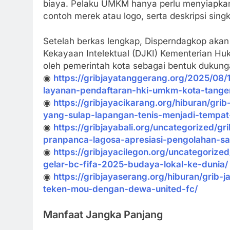
biaya. Pelaku UMKM hanya perlu menyiapkan
contoh merek atau logo, serta deskripsi sing
Setelah berkas lengkap, Disperndagkop akan
Kekayaan Intelektual (DJKI) Kementerian Hu
oleh pemerintah kota sebagai bentuk dukung
◉
https://gribjayatanggerang.org/2025/08
layanan-pendaftaran-hki-umkm-kota-tanger
◉
https://gribjayacikarang.org/hiburan/gri
yang-sulap-lapangan-tenis-menjadi-tempat
◉
https://gribjayabali.org/uncategorized/
pranpanca-lagosa-apresiasi-pengolahan-s
◉
https://gribjayacilegon.org/uncategoriz
gelar-bc-fifa-2025-budaya-lokal-ke-dunia/
◉
https://gribjayaserang.org/hiburan/grib
teken-mou-dengan-dewa-united-fc/
Manfaat Jangka Panjang